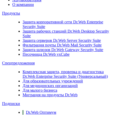
О компании
Продукты
Защита корпоративной сети
Dr.Web Enterprise
Security Suite
Защита рабочих станций
Dr.Web Desktop Security
Suite
Защита серверов
Dr.Web Server Security Suite
Фильтрация почты
Dr.Web Mail Security Suite
Защита шлюзов
Dr.Web Gateway Security Suite
Песочница
Dr.Web vxCube
Спецпредложения
Комплексная защита, проверка и диагностика
Dr.Web Enterprise Security Suite (Универсальный)
Для образовательных учреждений
Для медицинских организаций
Для малого бизнеса
Миграция на продукты Dr.Web
Подписки
Dr.Web Оптимум