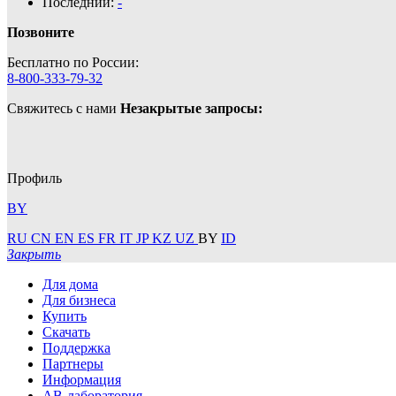
Последний:
-
Позвоните
Бесплатно по России:
8-800-333-79-32
Свяжитесь с нами
Незакрытые запросы:
Профиль
BY
RU
CN
EN
ES
FR
IT
JP
KZ
UZ
BY
ID
Закрыть
Для дома
Для бизнеса
Купить
Скачать
Поддержка
Партнеры
Информация
АВ-лаборатория