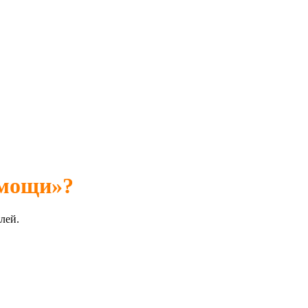
омощи»?
лей.