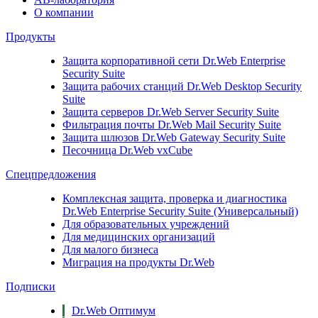
О компании
Продукты
Защита корпоративной сети
Dr.Web Enterprise
Security Suite
Защита рабочих станций
Dr.Web Desktop Security
Suite
Защита серверов
Dr.Web Server Security Suite
Фильтрация почты
Dr.Web Mail Security Suite
Защита шлюзов
Dr.Web Gateway Security Suite
Песочница
Dr.Web vxCube
Спецпредложения
Комплексная защита, проверка и диагностика
Dr.Web Enterprise Security Suite (Универсальный)
Для образовательных учреждений
Для медицинских организаций
Для малого бизнеса
Миграция на продукты Dr.Web
Подписки
Dr.Web Оптимум