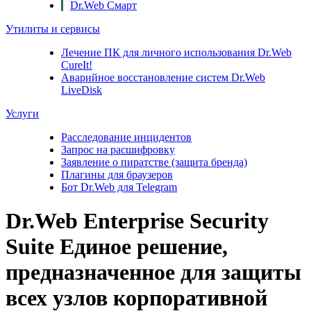
Dr.Web Смарт
Утилиты и сервисы
Лечение ПК для личного использования
Dr.Web
CureIt!
Аварийное восстановление систем
Dr.Web
LiveDisk
Услуги
Расследование инцидентов
Запрос на расшифровку
Заявление о пиратстве (защита бренда)
Плагины для браузеров
Бот Dr.Web для Telegram
Dr.Web Enterprise Security
Suite
Единое решение,
предназначенное для защиты
всех узлов корпоративной