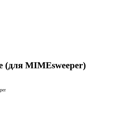
te (для MIMEsweeper)
per