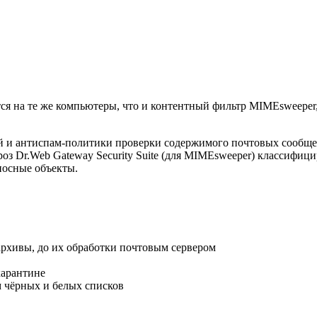
ся на те же компьютеры, что и контентный фильтр MIMEsweeper
й и антиспам-политики проверки содержимого почтовых сообщен
роз
Dr.Web Gateway Security Suite (для MIMEsweeper)
классифицир
носные объекты.
рхивы, до их обработки почтовым сервером
карантине
м чёрных и белых списков