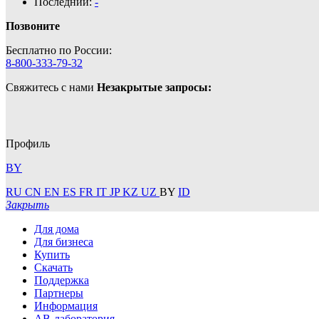
Последний:
-
Позвоните
Бесплатно по России:
8-800-333-79-32
Свяжитесь с нами
Незакрытые запросы:
Профиль
BY
RU
CN
EN
ES
FR
IT
JP
KZ
UZ
BY
ID
Закрыть
Для дома
Для бизнеса
Купить
Скачать
Поддержка
Партнеры
Информация
АВ-лаборатория