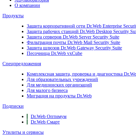
О компании
Продукты
Защита корпоративной сети
Dr.Web Enterprise Securi
Защита рабочих станций
Dr.Web Desktop Security Sui
Защита серверов
Dr.Web Server Security Suite
Фильтрация почты
Dr.Web Mail Security Suite
Защита шлюзов
Dr.Web Gateway Security Suite
Песочница
Dr.Web vxCube
Спецпредложения
Комплексная защита, проверка и диагностика Dr.Web 
Для образовательных учреждений
Для медицинских организаций
Для малого бизнеса
Миграция на продукты Dr.Web
Подписки
Dr.Web Оптимум
Dr.Web Смарт
Утилиты и сервисы