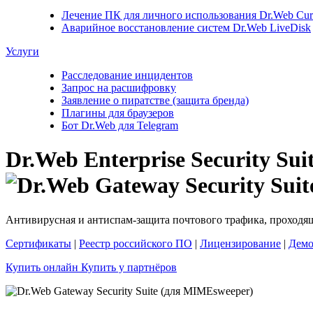
Лечение ПК для личного использования
Dr.Web Cure
Аварийное восстановление систем
Dr.Web LiveDisk
Услуги
Расследование инцидентов
Запрос на расшифровку
Заявление о пиратстве (защита бренда)
Плагины для браузеров
Бот Dr.Web для Telegram
Dr.Web Enterprise Security Sui
Антивирусная и антиспам-защита почтового трафика, проходящ
Сертификаты
|
Реестр российского ПО
|
Лицензирование
|
Демо
Купить онлайн
Купить у партнёров