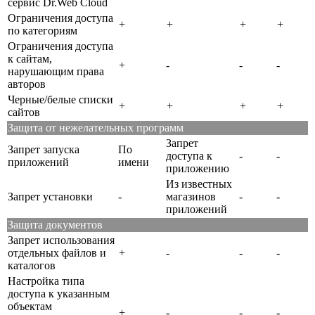
сервис Dr.Web Cloud
Ограничения доступа
+
+
+
+
по категориям
Ограничения доступа
к сайтам,
+
-
-
-
нарушающим права
авторов
Черные/белые списки
+
+
+
+
сайтов
Защита от нежелательных программ
Запрет
Запрет запуска
По
доступа к
-
-
приложений
имени
приложению
Из известных
Запрет установки
-
магазинов
-
-
приложений
Защита документов
Запрет использования
отдельных файлов и
+
-
-
-
каталогов
Настройка типа
доступа к указанным
объектам
+
-
-
-