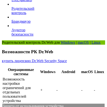
Родительский
контроль
Брандмауэр
Аудитор
безопасности
Родительский контроль Dr.Web для
Windows
|
macOS
|
Linux
Возможности РК Dr.Web
купить лицензию Dr.Web Security Space
Операционные
Windows
Android
macOS
Linux
системы
Возможность
настройки
ограничений для
+
-
-
-
отдельных
пользователей
устройства
Защита от использования устройства