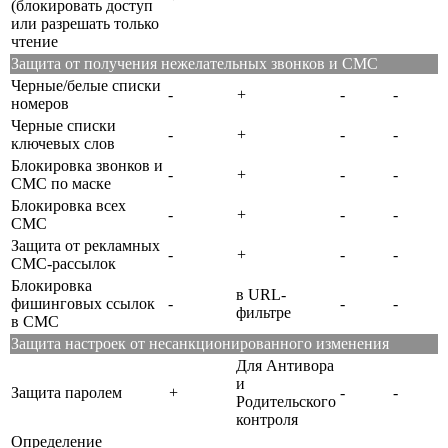
(блокировать доступ
или разрешать только
чтение
Защита от получения нежелательных звонков и СМС
Черные/белые списки
-
+
-
-
номеров
Черные списки
-
+
-
-
ключевых слов
Блокировка звонков и
-
+
-
-
СМС по маске
Блокировка всех
-
+
-
-
СМС
Защита от рекламных
-
+
-
-
СМС-рассылок
Блокировка
в URL-
фишинговых ссылок
-
-
-
фильтре
в СМС
Защита настроек от несанкционированного изменения
Для Антивора
и
Защита паролем
+
-
-
Родительского
контроля
Определение