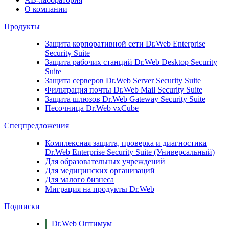
О компании
Продукты
Защита корпоративной сети
Dr.Web Enterprise
Security Suite
Защита рабочих станций
Dr.Web Desktop Security
Suite
Защита серверов
Dr.Web Server Security Suite
Фильтрация почты
Dr.Web Mail Security Suite
Защита шлюзов
Dr.Web Gateway Security Suite
Песочница
Dr.Web vxCube
Спецпредложения
Комплексная защита, проверка и диагностика
Dr.Web Enterprise Security Suite (Универсальный)
Для образовательных учреждений
Для медицинских организаций
Для малого бизнеса
Миграция на продукты Dr.Web
Подписки
Dr.Web Оптимум