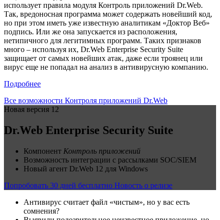
использует правила модуля Контроль приложений Dr.Web.
Так, вредоносная программа может содержать новейший код,
но при этом иметь уже известную аналитикам «Доктор Веб»
подпись. Или же она запускается из расположения,
нетипичного для легитимных программ. Таких признаков
много – используя их, Dr.Web Enterprise Security Suite
защищает от самых новейших атак, даже если троянец или
вирус еще не попадал на анализ в антивирусную компанию.
Подробнее
Все возможности Контроля приложений Dr.Web
Новая версия 12
Dr.Web Enterprise Security Suite
Компонент
Контроль приложений
Возможность интеграции с рассылками SOC/SIEM
Новый агент Dr.Web 12 для Windows
Попробовать 30 дней бесплатно
Новость о релизе
Антивирус считает файл «чистым», но у вас есть
сомнения?
Выявили подозрительное неизвестное приложение, но