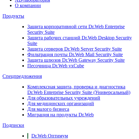
О компании
Продукты
Защита корпоративной сети
Dr.Web Enterprise
Security Suite
Защита рабочих станций
Dr.Web Desktop Security
Suite
Защита серверов
Dr.Web Server Security Suite
Фильтрация почты
Dr.Web Mail Security Suite
Защита шлюзов
Dr.Web Gateway Security Suite
Песочница
Dr.Web vxCube
Спецпредложения
Комплексная защита, проверка и диагностика
Dr.Web Enterprise Security Suite (Универсальный)
Для образовательных учреждений
Для медицинских организаций
Для малого бизнеса
Миграция на продукты Dr.Web
Подписки
Dr.Web Оптимум