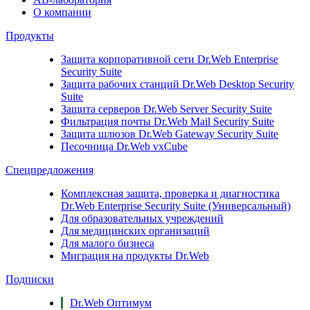
О компании
Продукты
Защита корпоративной сети
Dr.Web Enterprise
Security Suite
Защита рабочих станций
Dr.Web Desktop Security
Suite
Защита серверов
Dr.Web Server Security Suite
Фильтрация почты
Dr.Web Mail Security Suite
Защита шлюзов
Dr.Web Gateway Security Suite
Песочница
Dr.Web vxCube
Спецпредложения
Комплексная защита, проверка и диагностика
Dr.Web Enterprise Security Suite (Универсальный)
Для образовательных учреждений
Для медицинских организаций
Для малого бизнеса
Миграция на продукты Dr.Web
Подписки
Dr.Web Оптимум