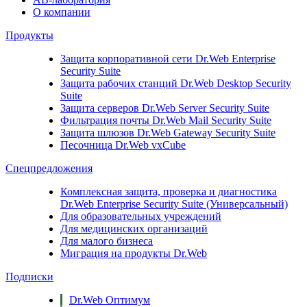
О компании
Продукты
Защита корпоративной сети
Dr.Web Enterprise
Security Suite
Защита рабочих станций
Dr.Web Desktop Security
Suite
Защита серверов
Dr.Web Server Security Suite
Фильтрация почты
Dr.Web Mail Security Suite
Защита шлюзов
Dr.Web Gateway Security Suite
Песочница
Dr.Web vxCube
Спецпредложения
Комплексная защита, проверка и диагностика
Dr.Web Enterprise Security Suite (Универсальный)
Для образовательных учреждений
Для медицинских организаций
Для малого бизнеса
Миграция на продукты Dr.Web
Подписки
Dr.Web Оптимум