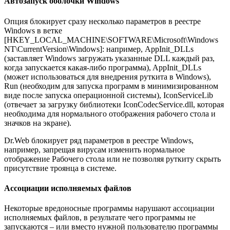
Автозапуск оболочки Windows
Опция блокирует сразу несколько параметров в реестре
Windows в ветке
[HKEY_LOCAL_MACHINE\SOFTWARE\Microsoft\Windows
NT\CurrentVersion\Windows]: например, AppInit_DLLs
(заставляет Windows загружать указанные DLL каждый раз,
когда запускается какая-либо программа), AppInit_DLLs
(может использоваться для внедрения руткита в Windows),
Run (необходим для запуска программ в минимизированном
виде после запуска операционной системы), IconServiceLib
(отвечает за загрузку библиотеки IconCodecService.dll, которая
необходима для нормального отображения рабочего стола и
значков на экране).
Dr.Web блокирует ряд параметров в реестре Windows,
например, запрещая вирусам изменить нормальное
отображение Рабочего стола или не позволяя руткиту скрыть
присутствие троянца в системе.
Ассоциации исполняемых файлов
Некоторые вредоносные программы нарушают ассоциации
исполняемых файлов, в результате чего программы не
запускаются – или вместо нужной пользователю программы