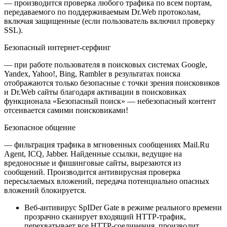
— производится проверка любого трафика по всем портам,
передаваемого по поддерживаемым Dr.Web протоколам,
включая защищенные (если пользователь включил проверку
SSL).
Безопасный интернет-серфинг
— при работе пользователя в поисковых системах Google,
Yandex, Yahoo!, Bing, Rambler в результатах поиска
отображаются только безопасные с точки зрения поисковиков
и Dr.Web сайты благодаря активации в поисковиках
функционала «Безопасный поиск» — небезопасный контент
отсеивается самими поисковиками!
Безопасное общение
— фильтрация трафика в мгновенных сообщениях Mail.Ru
Agent, ICQ, Jabber. Найденные ссылки, ведущие на
вредоносные и фишинговые сайты, вырезаются из
сообщений. Производится антивирусная проверка
пересылаемых вложений, передача потенциально опасных
вложений блокируется.
Веб-антивирус SpIDer Gate в режиме реального времени
прозрачно сканирует входящий HTTP-трафик,
перехватывает все HTTP-соединения, производит