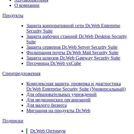
О компании
Продукты
Защита корпоративной сети
Dr.Web Enterprise
Security Suite
Защита рабочих станций
Dr.Web Desktop Security
Suite
Защита серверов
Dr.Web Server Security Suite
Фильтрация почты
Dr.Web Mail Security Suite
Защита шлюзов
Dr.Web Gateway Security Suite
Песочница
Dr.Web vxCube
Спецпредложения
Комплексная защита, проверка и диагностика
Dr.Web Enterprise Security Suite (Универсальный)
Для образовательных учреждений
Для медицинских организаций
Для малого бизнеса
Миграция на продукты Dr.Web
Подписки
Dr.Web Оптимум