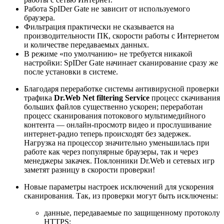
Работа SpIDer Gate не зависит от используемого
браузера.
Фильтрация практически не сказывается на
производительности ПК, скорости работы с Интернетом
и количестве передаваемых данных.
В режиме «по умолчанию» не требуется никакой
настройки: SpIDer Gate начинает сканирование сразу же
после установки в системе.
Благодаря переработке системы антивирусной проверки
трафика
Dr.Web Net filtering Service
процесс скачивания
больших файлов существенно ускорен; переработан
процесс сканирования потокового мультимедийного
контента — онлайн-просмотр видео и прослушивание
интернет-радио теперь происходят без задержек.
Нагрузка на процессор значительно уменьшилась при
работе как через популярные браузеры, так и через
менеджеры закачек. Поклонники Dr.Web и сетевых игр
заметят разницу в скорости проверки!
Новые параметры настроек исключений для ускорения
сканирования. Так, из проверки могут быть исключены:
данные, передаваемые по защищенному протоколу
HTTPS;