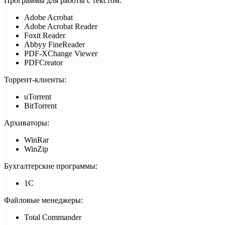
Программы для работы с текстом:
Adobe Acrobat
Adobe Acrobat Reader
Foxit Reader
Abbyy FineReader
PDF-XChange Viewer
PDFCreator
Торрент-клиенты:
uTorrent
BitTorrent
Архиваторы:
WinRar
WinZip
Бухгалтерские программы:
1С
Файловые менеджеры:
Total Commander