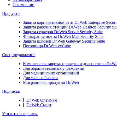
О компании
Продукты
Защита корпоративной сети
Dr.Web Enterprise Securi
Защита рабочих станций
Dr.Web Desktop Security Sui
Защита серверов
Dr.Web Server Security Suite
Фильтрация почты
Dr.Web Mail Security Suite
Защита шлюзов
Dr.Web Gateway Security Suite
Песочница
Dr.Web vxCube
Спецпредложения
Комплексная защита, проверка и диагностика Dr.Web 
Для образовательных учреждений
Для медицинских организаций
Для малого бизнеса
Миграция на продукты Dr.Web
Подписки
Dr.Web Оптимум
Dr.Web Смарт
Утилиты и сервисы