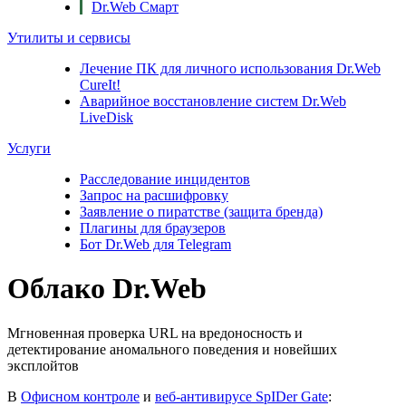
Dr.Web Смарт
Утилиты и сервисы
Лечение ПК для личного использования
Dr.Web
CureIt!
Аварийное восстановление систем
Dr.Web
LiveDisk
Услуги
Расследование инцидентов
Запрос на расшифровку
Заявление о пиратстве (защита бренда)
Плагины для браузеров
Бот Dr.Web для Telegram
Облако Dr.Web
Мгновенная проверка URL на вредоносность и
детектирование аномального поведения и новейших
эксплойтов
В
Офисном контроле
и
веб-антивирусе SpIDer Gate
: