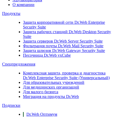
О компании
Продукты
Защита корпоративной сети
Dr.Web Enterprise
Security Suite
Защита рабочих станций
Dr.Web Desktop Security
Suite
Защита серверов
Dr.Web Server Security Suite
Фильтрация почты
Dr.Web Mail Security Suite
Защита шлюзов
Dr.Web Gateway Security Suite
Песочница
Dr.Web vxCube
Спецпредложения
Комплексная защита, проверка и диагностика
Dr.Web Enterprise Security Suite (Универсальный)
Для образовательных учреждений
Для медицинских организаций
Для малого бизнеса
Миграция на продукты Dr.Web
Подписки
Dr.Web Оптимум